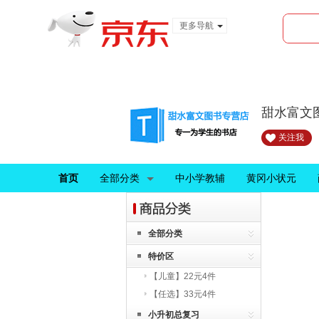
更多导航
服装城
食品
金融
甜水富文
关注我
首页
全部分类
中小学教辅
黄冈小状元
全部分类
特价区
【儿童】22元4件
【任选】33元4件
小升初总复习