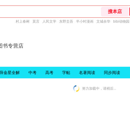
村上春树
莫言
人民文学
东野圭吾
半小时漫画
文城余华
bibi动物园
图书专营店
薛金星全解
中考
高考
字帖
名著阅读
同步阅读
努力加载中，请稍后...