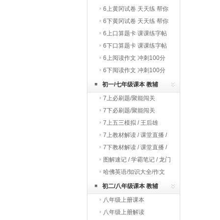
巧夺冠
6上黄冈试卷 天天练 帮你
学
6下黄冈试卷 天天练 帮你
学
6上口算题卡 课课练字帖
写字教材
6下口算题卡 课课练字帖
写字教材
6上阅读作文 冲刺100分
6下阅读作文 冲刺100分
初一/七年级课本 教辅
7上必刷题/聚能闯关
7下必刷题/聚能闯关
7上五三模拟 / 王后雄
7上教材解读 / 课堂直播 /
启东作业
7下教材解读 / 课堂直播 /
启东作业
图解速记 / 学霸笔记 / 龙门
专题
哈佛英语/知识大全/作文
初二/八年级课本 教辅
八年级上册课本
八年级上册解读