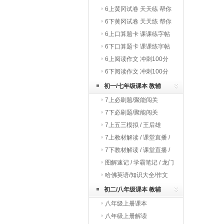
巧夺冠
6上黄冈试卷 天天练 帮你
学
6下黄冈试卷 天天练 帮你
学
6上口算题卡 课课练字帖
写字教材
6下口算题卡 课课练字帖
写字教材
6上阅读作文 冲刺100分
6下阅读作文 冲刺100分
初一/七年级课本 教辅
7上必刷题/聚能闯关
7下必刷题/聚能闯关
7上五三模拟 / 王后雄
7上教材解读 / 课堂直播 /
启东作业
7下教材解读 / 课堂直播 /
启东作业
图解速记 / 学霸笔记 / 龙门
专题
哈佛英语/知识大全/作文
初二/八年级课本 教辅
八年级上册课本
八年级上册解读