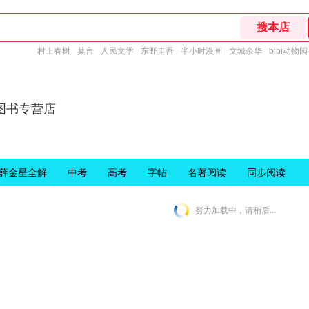
村上春树
莫言
人民文学
东野圭吾
半小时漫画
文城余华
bibi动物园
图书专营店
薛金星全解
中考
高考
字帖
名著阅读
同步阅读
努力加载中，请稍后...