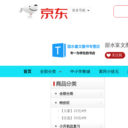
更多导航
服装城
食品
金融
甜水富文
关注我
首页
全部分类
中小学教辅
黄冈小状元
全部分类
特价区
【儿童】22元4件
【任选】33元4件
小升初总复习