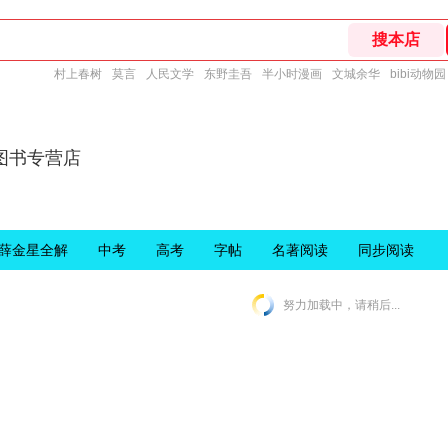
村上春树
莫言
人民文学
东野圭吾
半小时漫画
文城余华
bibi动物园
图书专营店
薛金星全解
中考
高考
字帖
名著阅读
同步阅读
努力加载中，请稍后...