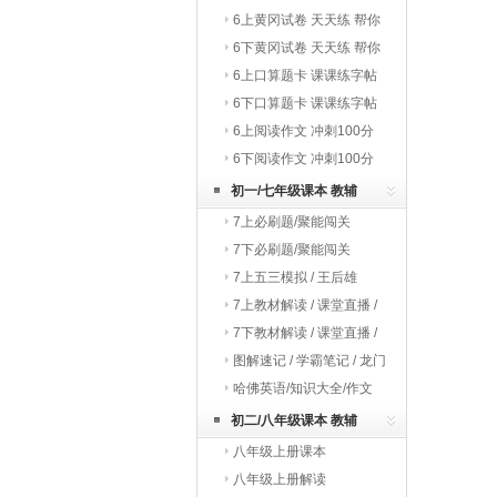
巧夺冠
6上黄冈试卷 天天练 帮你
学
6下黄冈试卷 天天练 帮你
学
6上口算题卡 课课练字帖
写字教材
6下口算题卡 课课练字帖
写字教材
6上阅读作文 冲刺100分
6下阅读作文 冲刺100分
初一/七年级课本 教辅
7上必刷题/聚能闯关
7下必刷题/聚能闯关
7上五三模拟 / 王后雄
7上教材解读 / 课堂直播 /
启东作业
7下教材解读 / 课堂直播 /
启东作业
图解速记 / 学霸笔记 / 龙门
专题
哈佛英语/知识大全/作文
初二/八年级课本 教辅
八年级上册课本
八年级上册解读