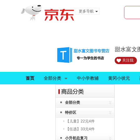
更多导航
服装城
食品
金融
甜水富文
关注我
首页
全部分类
中小学教辅
黄冈小状元
全部分类
特价区
【儿童】22元4件
【任选】33元4件
小升初总复习