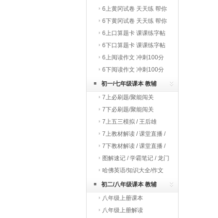
巧夺冠
6上黄冈试卷 天天练 帮你
学
6下黄冈试卷 天天练 帮你
学
6上口算题卡 课课练字帖
写字教材
6下口算题卡 课课练字帖
写字教材
6上阅读作文 冲刺100分
6下阅读作文 冲刺100分
初一/七年级课本 教辅
7上必刷题/聚能闯关
7下必刷题/聚能闯关
7上五三模拟 / 王后雄
7上教材解读 / 课堂直播 /
启东作业
7下教材解读 / 课堂直播 /
启东作业
图解速记 / 学霸笔记 / 龙门
专题
哈佛英语/知识大全/作文
初二/八年级课本 教辅
八年级上册课本
八年级上册解读