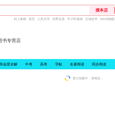
村上春树
莫言
人民文学
东野圭吾
半小时漫画
文城余华
bibi动物园
图书专营店
薛金星全解
中考
高考
字帖
名著阅读
同步阅读
努力加载中，请稍后...