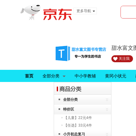
更多导航
服装城
食品
金融
甜水富文
关注我
首页
全部分类
中小学教辅
黄冈小状元
全部分类
特价区
【儿童】22元4件
【任选】33元4件
小升初总复习