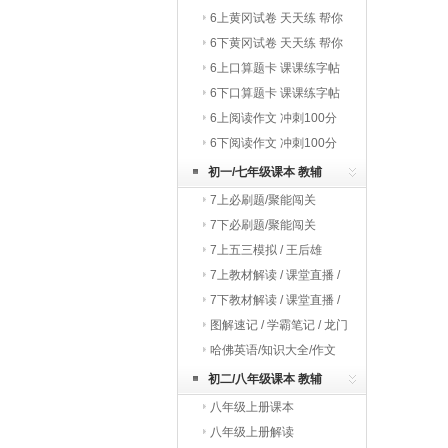
巧夺冠
6上黄冈试卷 天天练 帮你
学
6下黄冈试卷 天天练 帮你
学
6上口算题卡 课课练字帖
写字教材
6下口算题卡 课课练字帖
写字教材
6上阅读作文 冲刺100分
6下阅读作文 冲刺100分
初一/七年级课本 教辅
7上必刷题/聚能闯关
7下必刷题/聚能闯关
7上五三模拟 / 王后雄
7上教材解读 / 课堂直播 /
启东作业
7下教材解读 / 课堂直播 /
启东作业
图解速记 / 学霸笔记 / 龙门
专题
哈佛英语/知识大全/作文
初二/八年级课本 教辅
八年级上册课本
八年级上册解读